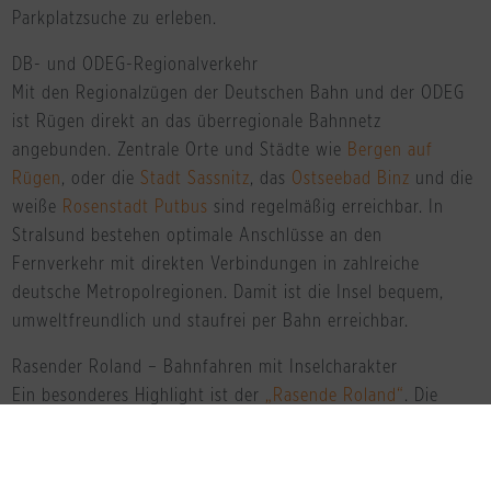
Parkplatzsuche zu erleben.
DB- und ODEG-Regionalverkehr
Mit den Regionalzügen der Deutschen Bahn und der ODEG
ist Rügen direkt an das überregionale Bahnnetz
angebunden. Zentrale Orte und Städte wie
Bergen auf
Rügen
, oder die
Stadt Sassnitz
, das
Ostseebad Binz
und die
weiße
Rosenstadt Putbus
sind regelmäßig erreichbar. In
Stralsund bestehen optimale Anschlüsse an den
Fernverkehr mit direkten Verbindungen in zahlreiche
deutsche Metropolregionen. Damit ist die Insel bequem,
umweltfreundlich und staufrei per Bahn erreichbar.
Rasender Roland – Bahnfahren mit Inselcharakter
Ein besonderes Highlight ist der
„Rasende Roland“
. Die
historische Schmalspurbahn verbindet Lauterbach, Putbus,
Binz, Sellin und Göhren und zählt zu den beliebtesten
Attraktionen der Insel. Gleichzeitig dient sie als praktische