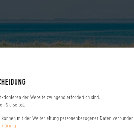
HOWARD CARPENDAL
CHEIDUNG
EIN SOMMER MIT EUCH 2026
Hier gehts zu den Tickets
nktionieren der Website zwingend erforderlich sind.
n Sie selbst.
s können mit der Weiterleitung personenbezogener Daten verbunden 
rklärung