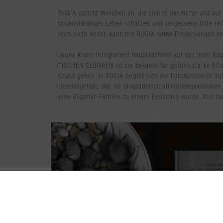
RUGIA spricht Meschen an, die sich in der Natur und au
bodenständiges Leben schätzen und vergessene Orte reiz
noch nicht kennt, kann mit RUGIA seine Entdeckungen b
Iwona Knorr fotografiert hauptsächlich auf der Insel R
FISCHEN GEBOREN ist sie bekannt für gefühlsstarke Bild
Grund gehen. In RUGIA begibt sich die Fotokünstlerin a
Heimatgefühl, das ihr biographisch abhandengekommen i
eine Rüganer-Familie zu einem Bedürfnis wurde. Aus tau