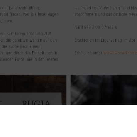
f dem Land wohlfühlen,
--- Projekt gefördert vom Land M
voll finden. Wer die Insel Rügen
Vorpommern und das östliche Meck
eginnen.
ISBN 978 3 00 074613 0
ügen. Seit ihrem Fotobuch ZUM
er, die gelebten Werten auf den
Erschienen im Eigenverlag im Apri
uf die Suche nach einem
st und durch das Einheiraten in
Erhältlich unter
www.iwona-knorr.
senden Fotos, die in den letzten