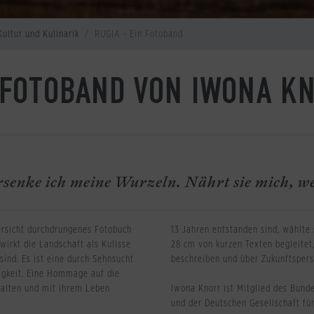
Kultur und Kulinarik
RUGIA - Ein Fotoband
 FOTOBAND VON IWONA K
rsenke ich meine Wurzeln. Nährt sie mich, w
ersicht durchdrungenes Fotobuch
13 Jahren entstanden sind, wählte
 wirkt die Landschaft als Kulisse
28 cm von kurzen Texten begleite
ind. Es ist eine durch Sehnsucht
beschreiben und über Zukunftspersp
igkeit. Eine Hommage auf die
halten und mit ihrem Leben
Iwona Knorr ist Mitglied des Bund
und der Deutschen Gesellschaft fü