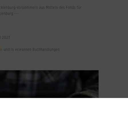
ecklenburg-Vorpommern aus Mitteln des Fonds für
lenburg ---
l 2023
de
und in erlesenen Buchhandlungen