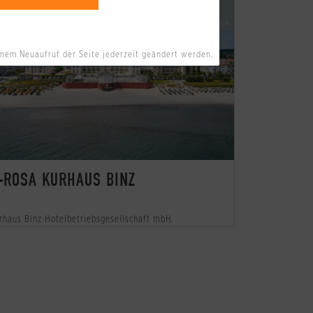
Nebensaison
Hauptsaison
inem Neuaufruf der Seite jederzeit geändert werden.
-ROSA KURHAUS BINZ
rhaus Binz Hotelbetriebsgesellschaft mbH