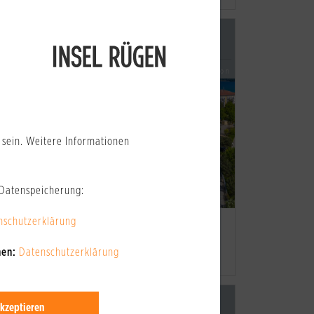
lga Radmann e.K.
AB
AB
48 €
67 €
Nebensaison
Hauptsaison
sein. Weitere Informationen
 Datenspeicherung:
nschutzerklärung
FA RÜGEN HOTEL & FERIENPARK
nen:
Datenschutzerklärung
A Insel Ferien Anlagen GmbH & Co KG
AB
AB
kzeptieren
152 €
206 €