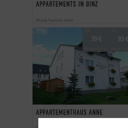
APPARTEMENTS IN BINZ
Rösing Touristik GmbH
AB
AB
39 €
85 
Nebensaison
Hauptsa
APPARTEMENTHAUS ANNE