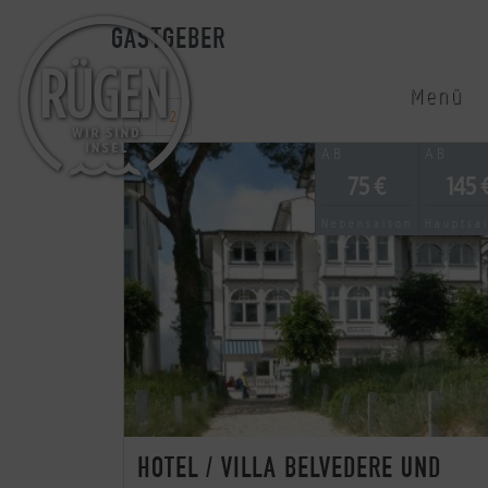
GASTGEBER
Menü
1
2
AB
AB
75 €
145 
Nebensaison
Hauptsa
HOTEL / VILLA BELVEDERE UND