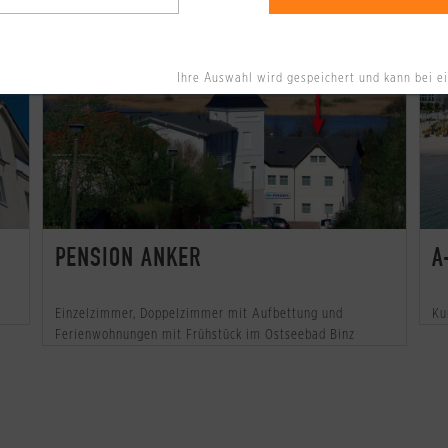
ison
Nebensaison
Hauptsaison
Ihre Auswahl wird gespeichert und kann bei e
PENSION ANKER
A
Einzelzimmer, Doppelzimmer mit Aufbettung und
Ku
Ferienwohnungen mit Frühstück im Ostseebad Binz