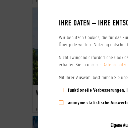
Frau Tietz
AB
AB
50 €
99 
IHRE DATEN – IHRE ENTS
Nebensaison
Hauptsa
Wir benutzen Cookies, die für das Fu
Über jede weitere Nutzung entscheide
Nicht zwingend erforderliche Cookie
erhalten Sie in unserer
Datenschutze
Mit Ihrer Auswahl bestimmen Sie üb
funktionelle Verbesserungen
,
WOHNPARK „STADT HAMBURG"
anonyme statistische Auswert
Ferienwohnungen
AB
AB
Eigene
Au
49 €
99 