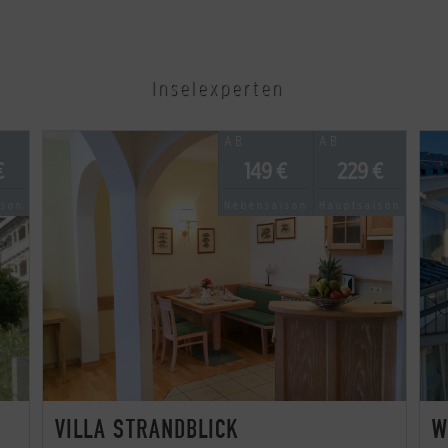
Inselexperten
AB
AB
€
149 €
229 €
ison
Nebensaison
Hauptsaison
VILLA STRANDBLICK
W