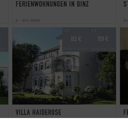
FERIENWOHNUNGEN IN BINZ
S
A – bito GmbH
Do
AB
AB
€
82 €
119 €
ison
Nebensaison
Hauptsaison
VILLA HAIDEROSE
F