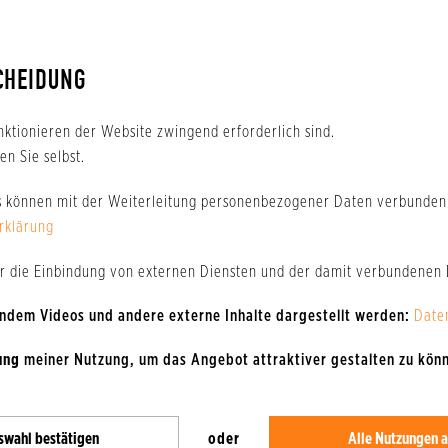
Charlotte Mews-Ostermoor
He
AB
AB
€
50 €
90 €
CHEIDUNG
ison
Nebensaison
Hauptsaison
nktionieren der Website zwingend erforderlich sind.
n Sie selbst.
s können mit der Weiterleitung personenbezogener Daten verbunden 
rklärung
er die Einbindung von externen Diensten und der damit verbundenen
 indem Videos und andere externe Inhalte dargestellt werden:
Date
APPARTEMENTVERMIETUNG
I
ung
meiner Nutzung, um das Angebot attraktiver gestalten zu kön
Christiane Verfuss
IF
AB
AB
swahl bestätigen
oder
Alle Nutzungen a
€
39 €
65 €