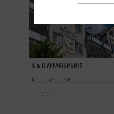
Nebensaison
Hauptsa
K & R APPARTEMENTS
Kampsen und Rasche GbR
1
2