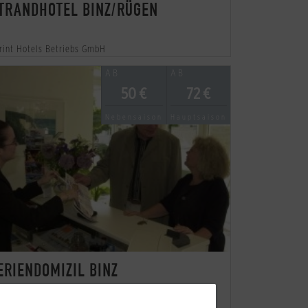
TRANDHOTEL BINZ/RÜGEN
rint Hotels Betriebs GmbH
AB
AB
50 €
72 €
Nebensaison
Hauptsaison
ERIENDOMIZIL BINZ