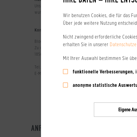
IHRE DATEN – IHRE ENTS
Unsere Häuser liegen direkt am Wald und sind ideal für 
wunderschönen breiten Sandstrand - bis nach Binz laufen.
Wir benutzen Cookies, die für das Fu
Über jede weitere Nutzung entscheide
Kontakt:
Nicht zwingend erforderliche Cookie
Blockhausferien Rügen
erhalten Sie in unserer
Datenschutze
Zu den Hünengräbern 14 - 20a
18564 Sassnitz / Rügen
Mit Ihrer Auswahl bestimmen Sie üb
Tel.:
(03 83 92) 37 00 70
funktionelle Verbesserungen
,
E-Mail:
info@blockhausferien-ruegen.de
anonyme statistische Auswert
Eigene
Au
ANFRAGEN