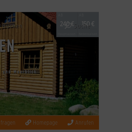
AB
AB
240 €
150 €
Buchen
Suche
Hauptsaison
Nebensaison
GEN
a und Meerblick
fragen
Homepage
Anrufen