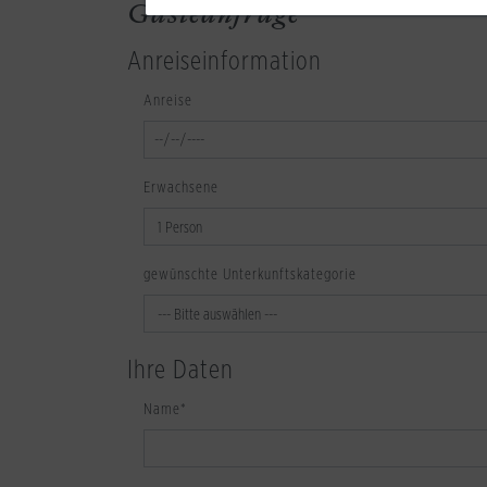
Gästeanfrage
Anreiseinformation
Anreise
Erwachsene
gewünschte Unterkunftskategorie
Ihre Daten
Name
*