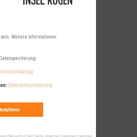
pazieren. Von hieraus können Sie weiter – über den
d Hundestrände entsprechend beschildert.)
sein. Weitere Informationen
 Datenspeicherung:
nschutzerklärung
nen:
Datenschutzerklärung
kzeptieren
inem Neuaufruf der Seite jederzeit geändert werden.