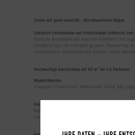
Ferien mit guter Aussicht - Blockhausferien Rügen
Exklusive Ferienhäuser auf Deutschlands schönster und 
Finnische Blockhäuser aus massiver Polarkiefer mit uri
Holzhäuser auch für Allergiker geeignet. Hochwertige Aus
Tierbeobachter und Familien mit Kindern. Unsere Blockh
Hochwertige Ausstattung auf 90 m² für 1-5 Personen
Räumlichkeiten
2 separate Schlafzimmer, Wohnzimmer, Küche, Bad, eige
Einrichtung
Moderne Einbauküche mit Mikrowellenherd, Geschirrspüle
Kostenlose Kleinkindausstattung Kinderreisebett, Wickel
Haustiere