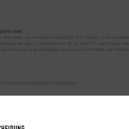
größter Insel.
ger Atmosphäre und herrlichem Seeblick (800 m zur Ostsee), direkt am Dwa
stattung inkl. Spül- u. Waschmaschine, WLAN, Smart TV, eigener Sauna. Ideal
äuser bieten eine urige Atmosphäre und sind wie ihre Vorbilder am Polarkr
ne Sauna und eine großzügige Sonnenterrasse
r, Smart-TV, WLAN, Waschmaschine, eigene Sauna, Gaszentralheizung, Garte
unterlage, Hochstuhl, Bettwäsche, Babybadewanne, "Töpfchen" / Toillettenei