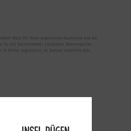
siedener Wald. Mit ihrem angenehmen Raumklima sind die
 für alle Naturliebhaber, Fotografen, Wassersportler,
eis im Winter urgemütlich, im Sommer angenehm kühl.
nmöbel /Grill
nsatz