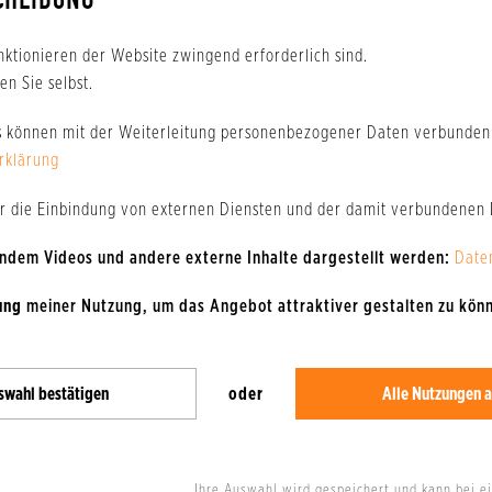
CHEIDUNG
Hundebesitzer, um kurz „Gassi“ zu gehen, oder durch den Wald zur Küste zu s
 Zurzeit gibt es hier keine Einschränkung für Hunde am Strand. (In Binz sin
nktionieren der Website zwingend erforderlich sind.
n Sie selbst.
s können mit der Weiterleitung personenbezogener Daten verbunden 
rklärung
er die Einbindung von externen Diensten und der damit verbundenen
 indem Videos und andere externe Inhalte dargestellt werden:
Date
ung
meiner Nutzung, um das Angebot attraktiver gestalten zu kön
swahl bestätigen
oder
Alle Nutzungen a
Ihre Auswahl wird gespeichert und kann bei e