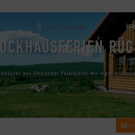
Inselexperten
OCKHAUSFERIEN RÜ
ckhäuser aus finnischer Polarkiefer mit eigener Saun
150,00 € bis 290,00 € pro Haus inkl. eigener Sauna
An